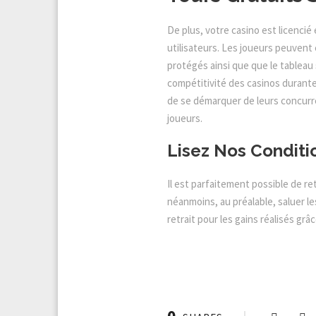
De plus, votre casino est licenci
utilisateurs. Les joueurs peuvent 
protégés ainsi que que le tableau 
compétitivité des casinos durante 
de se démarquer de leurs concurre
joueurs.
Lisez Nos Conditi
Il est parfaitement possible de re
néanmoins, au préalable, saluer l
retrait pour les gains réalisés gr
0