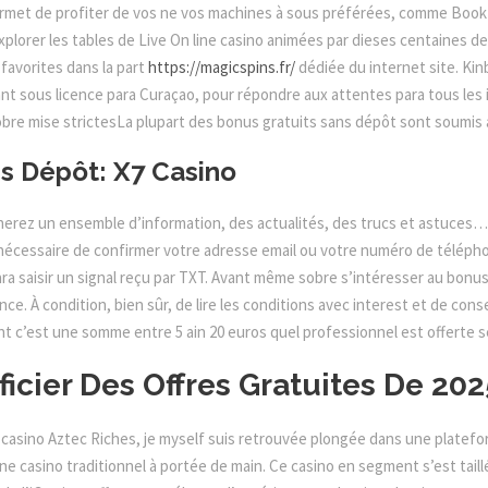
permet de profiter de vos ne vos machines à sous préférées, comme Bo
lorer les tables de Live On line casino animées par dieses centaines de 
favorites dans la part
https://magicspins.fr/
dédiée du internet site. Kin
ant sous licence para Curaçao, pour répondre aux attentes para tous les 
sobre mise strictesLa plupart des bonus gratuits sans dépôt sont soumis 
ns Dépôt: X7 Casino
herez un ensemble d’information, des actualités, des trucs et astuces… t
t nécessaire de confirmer votre adresse email ou votre numéro de télépho
ara saisir un signal reçu par TXT. Avant même sobre s’intéresser au bonus, 
ce. À condition, bien sûr, de lire les conditions avec interest et de conser
nt c’est une somme entre 5 ain 20 euros quel professionnel est offerte s
cier Des Offres Gratuites De 202
 casino Aztec Riches, je myself suis retrouvée plongée dans une platefo
e casino traditionnel à portée de main. Ce casino en segment s’est taill