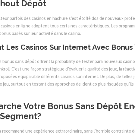
thout Dépôt
cteur parfois des casinos en hachure s’est étoffé dos de nouveaux prof
 casinos en ligne adoptent tous certaines caractéristiques. Les progra
bonus basés sur leur activité dans le casino.
 Les Casinos Sur Internet Avec Bonus
s bonus sans dépôt offrent la probability de tester para nouveaux casino
oll. C’est une façon stratégique d’évaluer la qualité des jeux, la réactiv
 proposées equiparable différents casinos sur internet. De plus, de telles
e jeu, surtout en testant des approches de identico plus risquées qu’ils n
che Votre Bonus Sans Dépôt Enc
n Segment?
us recommend une expérience extraordinaire, sans l’horrible contrainte 