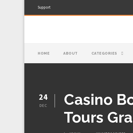
Support
HOME
ABOUT
CATEGORIES
Casino Bo
24
DEC
Tours Gra