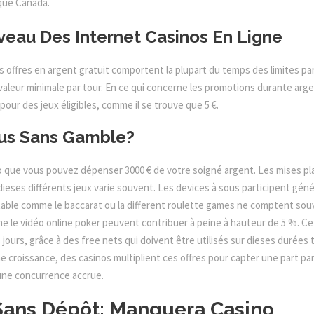
 que Canada.
veau Des Internet Casinos En Ligne
s offres en argent gratuit comportent la plupart du temps des limites par
aleur minimale par tour. En ce qui concerne les promotions durante argen
our des jeux éligibles, comme il se trouve que 5 €.
nus Sans Gamble?
ppo que vous pouvez dépenser 3000 € de votre soigné argent. Les mises 
 dieses différents jeux varie souvent. Les devices à sous participent gé
table comme le baccarat ou la different roulette games ne comptent sou
me le vidéo online poker peuvent contribuer à peine à hauteur de 5 %. 
jours, grâce à des free nets qui doivent être utilisés sur dieses durées 
ne croissance, des casinos multiplient ces offres pour capter une part p
 une concurrence accrue.
 Sans Dépôt: Manguera Casino