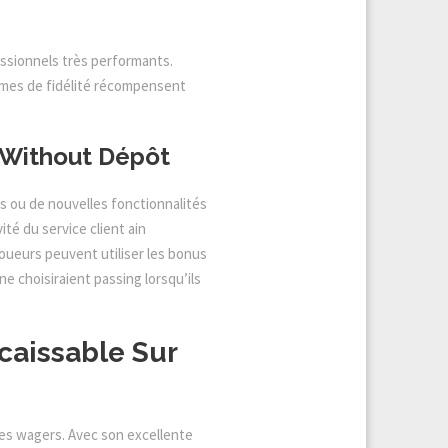
essionnels très performants.
mmes de fidélité récompensent
 Without Dépôt
s ou de nouvelles fonctionnalités
ité du service client ain
 joueurs peuvent utiliser les bonus
e choisiraient passing lorsqu’ils
aissable Sur
des wagers. Avec son excellente