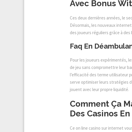
Avec Bonus Wi
Ces deux dernières années, le se
Désormais, les nouveaux internet
des joueurs réguliers grâce à des 
Faq En Déambulant
Pour les joueurs expérimentés, le
de jeu sans compromettre leur bankr
l’efficacité des terme utilisateur
serve optimiser leurs stratégies d
jouent avec leur propre liquidité.
Comment Ça Mar
Des Casinos E
Ce on line casino sur internet vo