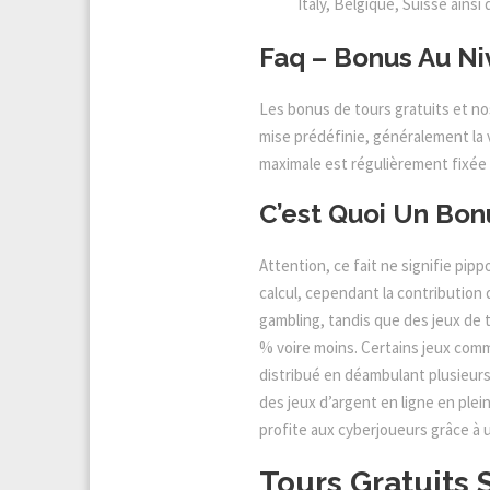
Italy, Belgique, Suisse ainsi
Faq – Bonus Au Ni
Les bonus de tours gratuits et no
mise prédéfinie, généralement la v
maximale est régulièrement fixée p
C’est Quoi Un Bo
Attention, ce fait ne signifie pi
calcul, cependant la contribution
gambling, tandis que des jeux de 
% voire moins. Certains jeux com
distribué en déambulant plusieurs 
des jeux d’argent en ligne en plei
profite aux cyberjoueurs grâce à
Tours Gratuits