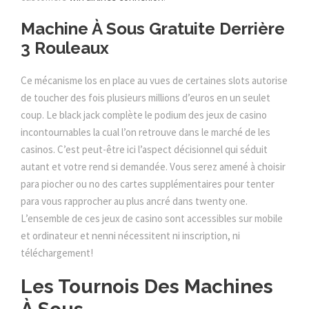
Machine À Sous Gratuite Derrière
3 Rouleaux
Ce mécanisme los en place au vues de certaines slots autorise
de toucher des fois plusieurs millions d’euros en un seulet
coup. Le black jack complète le podium des jeux de casino
incontournables la cual l’on retrouve dans le marché de les
casinos. C’est peut-être ici l’aspect décisionnel qui séduit
autant et votre rend si demandée. Vous serez amené à choisir
para piocher ou no des cartes supplémentaires pour tenter
para vous rapprocher au plus ancré dans twenty one.
L’ensemble de ces jeux de casino sont accessibles sur mobile
et ordinateur et nenni nécessitent ni inscription, ni
téléchargement!
Les Tournois Des Machines