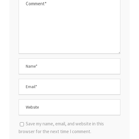
Save my name, email, and website in this
browser for the next time I comment.