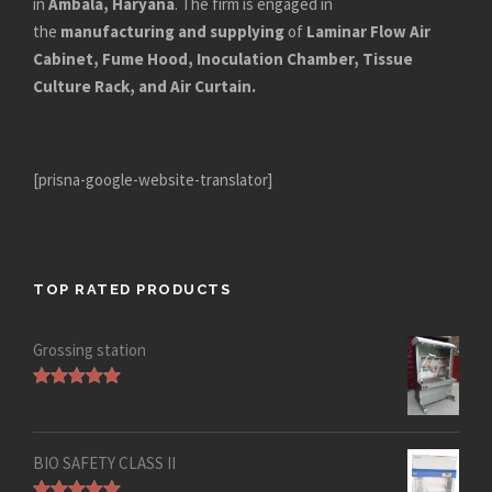
in
Ambala, Haryana
. The firm is engaged in
the
manufacturing and supplying
of
Laminar Flow Air
Cabinet, Fume Hood, Inoculation Chamber, Tissue
Culture Rack, and Air Curtain.
[prisna-google-website-translator]
TOP RATED PRODUCTS
Grossing station
Rated
5.00
out of 5
BIO SAFETY CLASS II