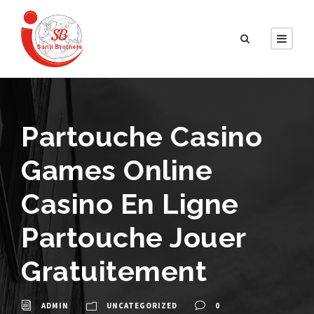
Partouche Casino
Games Online
Casino En Ligne
Partouche Jouer
Gratuitement
ADMIN
UNCATEGORIZED
0