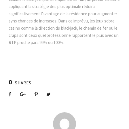
appliquant la stratégie des plus optimale réduira
significativement l’avantage de la résidence pour augmenter
syns chances de increases. Dans ce imprévu, les jeux sobre
casino comme la direction du blackjack, le chemin de fer ou le
craps sont ceux quel professionne rapportent le plus avec un
RTP proche para 99% ou 100%.
0
SHARES