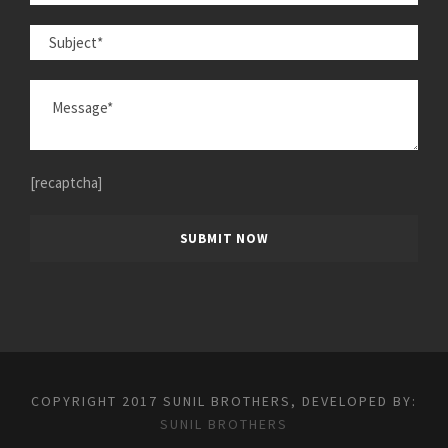
[recaptcha]
COPYRIGHT 2017 SUNIL BROTHERS, DEVELOPED BY:
SUNIL BROTHERS