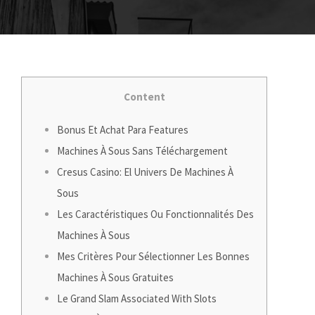
Content
Bonus Et Achat Para Features
Machines À Sous Sans Téléchargement
Cresus Casino: El Univers De Machines À
Sous
Les Caractéristiques Ou Fonctionnalités Des
Machines À Sous
Mes Critères Pour Sélectionner Les Bonnes
Machines À Sous Gratuites
Le Grand Slam Associated With Slots